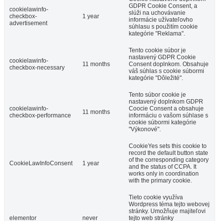
GDPR Cookie Consent, a
cookielawinfo-
slúži na uchovávanie
checkbox-
1 year
informácie užívateľovho
advertisement
súhlasu s použitím cookie
kategórie "Reklama".
Tento cookie súbor je
nastavený GDPR Cookie
cookielawinfo-
11 months
Consent doplnkom. Obsahuje
checkbox-necessary
váš súhlas s cookie súbormi
kategórie "Dôležité".
Tento súbor cookie je
nastavený doplnkom GDPR
cookielawinfo-
Coocie Consent a obsahuje
11 months
checkbox-performance
informáciu o vašom súhlase s
cookie súbormi kategórie
"Výkonové".
CookieYes sets this cookie to
record the default button state
of the corresponding category
CookieLawInfoConsent
1 year
and the status of CCPA. It
works only in coordination
with the primary cookie.
Tieto cookie využíva
Wordpress téma tejto webovej
stránky. Umožňuje majiteľovi
elementor
never
tejto web stránky