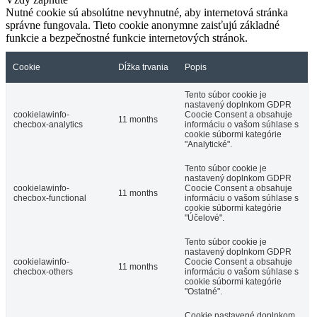
Nutné cookie sú absolútne nevyhnutné, aby internetová stránka
správne fungovala. Tieto cookie anonymne zaisťujú základné
funkcie a bezpečnostné funkcie internetových stránok.
Cookie
Dĺžka trvania
Popis
Tento súbor cookie je
nastavený doplnkom GDPR
cookielawinfo-
Coocie Consent a obsahuje
11 months
checbox-analytics
informáciu o vašom súhlase s
cookie súbormi kategórie
"Analytické".
Tento súbor cookie je
nastavený doplnkom GDPR
cookielawinfo-
Coocie Consent a obsahuje
11 months
checbox-functional
informáciu o vašom súhlase s
cookie súbormi kategórie
"Účelové".
Tento súbor cookie je
nastavený doplnkom GDPR
cookielawinfo-
Coocie Consent a obsahuje
11 months
checbox-others
informáciu o vašom súhlase s
cookie súbormi kategórie
"Ostatné".
Cookie nastavené doplnkom