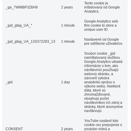
Tento cookie je
_ga_7WWBP3Z6H9
2 years
inštalovaný od Google
Analytics.
Google Analytics sets
_gat_gtag_UA_*
1 minute
this cookie to store a
unique user ID.
Nastavené od Google
_gat_gtag_UA_133372283_13
1 minute
pre odlíšenie užívateľov.
Soubor cookie _gid
nainštalovaný službou
Google Analytics ukladá
informácie o tom, ako
návštevníci používajú
webovú stránku, a
zároveň vytvára
_gid
1 day
analytickú správu o
výkone webu. Niektoré
dáta, ktoré sú
zhromažďované,
obsahujú počet
návštevníkov ich zdroj a
stránky, ktoré anonymne
navštevujú.
YouTube nastavil toto
cookie cez prepojenie s
CONSENT
2 years
youtube-videá a