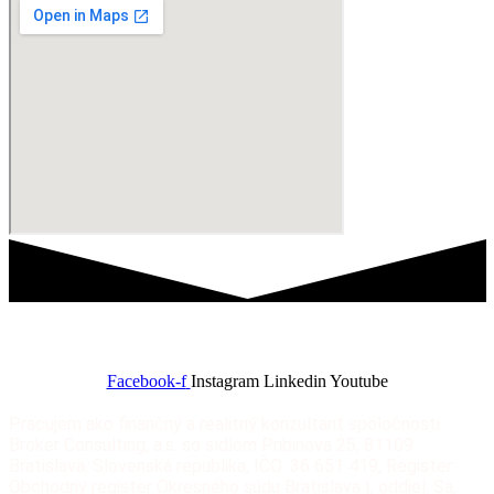
Zostaňme v spojení
Facebook-f
Instagram
Linkedin
Youtube
Pracujem ako finančný a realitný konzultant spoločnosti
Broker Consulting, a.s. so sídlom Pribinova 25, 81109
Bratislava, Slovenská republika, IČO: 36 651 419, Register:
Obchodný register Okresného súdu Bratislava I, oddiel: Sa,