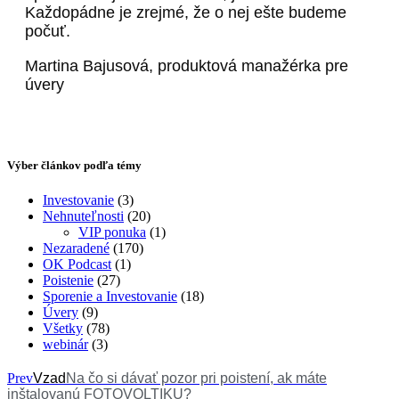
Každopádne je zrejmé, že o nej ešte budeme
počuť.
Martina Bajusová, produktová manažérka pre
úvery
Výber článkov podľa témy
Investovanie
(3)
Nehnuteľnosti
(20)
VIP ponuka
(1)
Nezaradené
(170)
OK Podcast
(1)
Poistenie
(27)
Sporenie a Investovanie
(18)
Úvery
(9)
Všetky
(78)
webinár
(3)
Prev
Vzad
Na čo si dávať pozor pri poistení, ak máte
inštalovanú FOTOVOLTIKU?