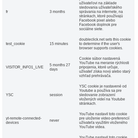
užívateľovi na základe
sledovania užívateľského
fr
3 months
správania na internete, na
stránkach, ktoré používajú
Facebook pixel alebo
Facebook doplnok pre
sociálne siete.
doubleclick.net sets this cookie
test_cookie
15 minutes
to determine if the user's
browser supports cookies.
Cookie súbor nastavená
YouTube na meranie rýchlosti
5 months 27
VISITOR_INFO1_LIVE
pripojenia, ktoré určuje,
days
užívateľ získa nový alebo starý
vzhľad prehrávača.
YSC cookie je nastavené od
Youtube a používa sa pre
YSC
session
sledovanie zobrazení
vložených videí na Youtube
stránkach.
YouTube nastavil toto cookie
yt-remote-connected-
pre uloženie video-preferencií
never
devices
užívateľa využitím vloženého
YouTube videa.
YouTube nastavil toto cookie