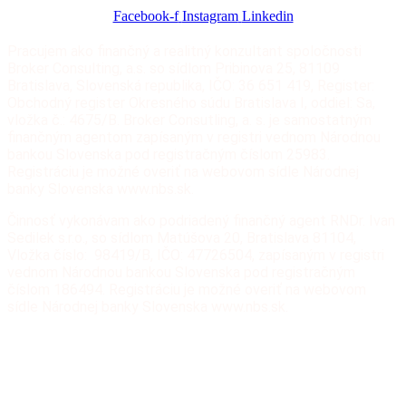
Facebook-f
Instagram
Linkedin
Pracujem ako finančný a realitný konzultant spoločnosti
Broker Consulting, a.s. so sídlom Pribinova 25, 81109
Bratislava, Slovenská republika, IČO: 36 651 419, Register:
Obchodný register Okresného súdu Bratislava I, oddiel: Sa,
vložka č.: 4675/B. Broker Consutling, a. s. je samostatným
finančným agentom zapísaným v registri vednom Národnou
bankou Slovenska pod registračným číslom 25983.
Registráciu je možné overiť na webovom sídle Národnej
banky Slovenska www.nbs.sk.
Činnosť vykonávam ako podriadený finančný agent RNDr. Ivan
Sedilek s.r.o., so sídlom Matúšova 20, Bratislava 81104,
Vložka číslo: 98419/B, IČO: 47726504, zapísaným v registri
vednom Národnou bankou Slovenska pod registračným
číslom 186494. Registráciu je možné overiť na webovom
sídle Národnej banky Slovenska www.nbs.sk.
Všetky práva vyhradené RNDr. Ivan Sedilek, s.r.o. a
Broker
Consulting, a.s.
Pravidlá používania stránok www.financiereality.sk