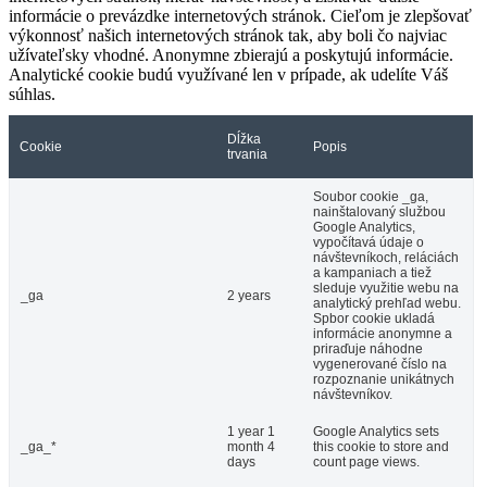
informácie o prevázdke internetových stránok. Cieľom je zlepšovať
výkonnosť našich internetových stránok tak, aby boli čo najviac
užívateľsky vhodné. Anonymne zbierajú a poskytujú informácie.
Analytické cookie budú využívané len v prípade, ak udelíte Váš
súhlas.
Dĺžka
Cookie
Popis
trvania
Soubor cookie _ga,
nainštalovaný službou
Google Analytics,
vypočítavá údaje o
návštevníkoch, reláciách
a kampaniach a tiež
sleduje využitie webu na
_ga
2 years
analytický prehľad webu.
Spbor cookie ukladá
informácie anonymne a
priraďuje náhodne
vygenerované číslo na
rozpoznanie unikátnych
návštevníkov.
1 year 1
Google Analytics sets
_ga_*
month 4
this cookie to store and
days
count page views.