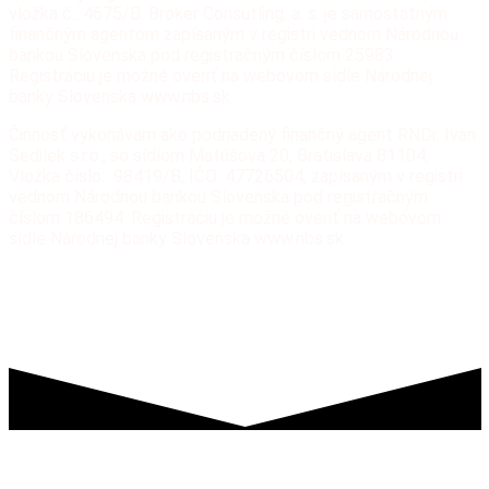
vložka č.: 4675/B. Broker Consutling, a. s. je samostatným
finančným agentom zapísaným v registri vednom Národnou
bankou Slovenska pod registračným číslom 25983.
Registráciu je možné overiť na webovom sídle Národnej
banky Slovenska www.nbs.sk.
Činnosť vykonávam ako podriadený finančný agent RNDr. Ivan
Sedilek s.r.o., so sídlom Matúšova 20, Bratislava 81104,
Vložka číslo: 98419/B, IČO: 47726504, zapísaným v registri
vednom Národnou bankou Slovenska pod registračným
číslom 186494. Registráciu je možné overiť na webovom
sídle Národnej banky Slovenska www.nbs.sk.
Všetky práva vyhradené RNDr. Ivan Sedilek, s.r.o. a
Broker
Consulting, a.s.
Pravidlá používania stránok www.financiereality.sk
Zostaňme v spojení