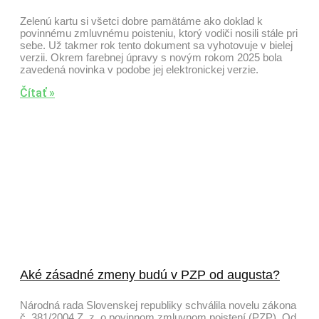
Zelenú kartu si všetci dobre pamätáme ako doklad k
povinnému zmluvnému poisteniu, ktorý vodiči nosili stále pri
sebe. Už takmer rok tento dokument sa vyhotovuje v bielej
verzii. Okrem farebnej úpravy s novým rokom 2025 bola
zavedená novinka v podobe jej elektronickej verzie.
Čítať »
Aké zásadné zmeny budú v PZP od augusta?
Národná rada Slovenskej republiky schválila novelu zákona
č. 381/2004 Z. z. o povinnom zmluvnom poistení (PZP). Od