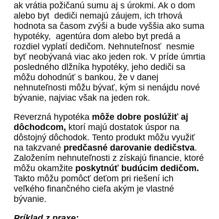
ak vrátia požičanú sumu aj s úrokmi. Ak o dom
alebo byt dediči nemajú záujem, ich trhová
hodnota sa časom zvýši a bude vyššia ako suma
hypotéky, agentúra dom alebo byt predá a
rozdiel vyplatí dedičom. Nehnuteľnosť nesmie
byť neobývaná viac ako jeden rok. V príde úmrtia
posledného dlžníka hypotéky, jeho dediči sa
môžu dohodnúť s bankou, že v danej
nehnuteľnosti môžu bývať, kým si nenájdu nové
bývanie, najviac však na jeden rok.
Reverzná hypotéka
môže dobre poslúžiť aj
dôchodcom,
ktorí majú dostatok úspor na
dôstojný dôchodok. Tento produkt môžu využiť
na takzvané
predčasné darovanie dedičstva
.
Založením nehnuteľnosti z získajú financie, ktoré
môžu okamžite
poskytnúť budúcim dedičom.
Takto môžu pomôcť deťom pri riešení ich
veľkého finančného cieľa akým je vlastné
bývanie.
Príklad z praxe: