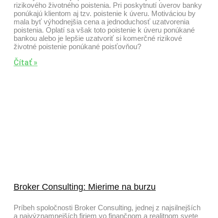
rizikového životného poistenia. Pri poskytnutí úverov banky
ponúkajú klientom aj tzv. poistenie k úveru. Motiváciou by
mala byť výhodnejšia cena a jednoduchosť uzatvorenia
poistenia. Oplatí sa však toto poistenie k úveru ponúkané
bankou alebo je lepšie uzatvoriť si komerčné rizikové
životné poistenie ponúkané poisťovňou?
Čítať »
Broker Consulting: Mierime na burzu
Príbeh spoločnosti Broker Consulting, jednej z najsilnejších
a najvýznamnejších firiem vo finančnom a realitnom svete