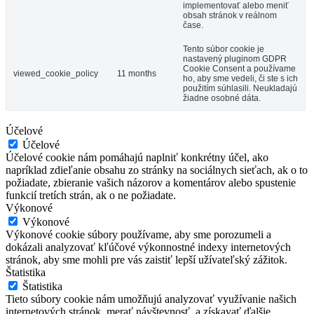
implementovať alebo meniť
obsah stránok v reálnom
čase.
Tento súbor cookie je
nastavený pluginom GDPR
Cookie Consent a používame
viewed_cookie_policy
11 months
ho, aby sme vedeli, či ste s ich
použitím súhlasili. Neukladajú
žiadne osobné dáta.
Účelové
Účelové
Účelové cookie nám pomáhajú naplniť konkrétny účel, ako
napríklad zdieľanie obsahu zo stránky na sociálnych sieťach, ak o to
požiadate, zbieranie vašich názorov a komentárov alebo spustenie
funkcií tretích strán, ak o ne požiadate.
Výkonové
Výkonové
Výkonové cookie súbory používame, aby sme porozumeli a
dokázali analyzovať kľúčové výkonnostné indexy internetových
stránok, aby sme mohli pre vás zaistiť lepší užívateľský zážitok.
Štatistika
Štatistika
Tieto súbory cookie nám umožňujú analyzovať využívanie našich
internetových stránok, merať návštevnosť, a získavať ďalšie