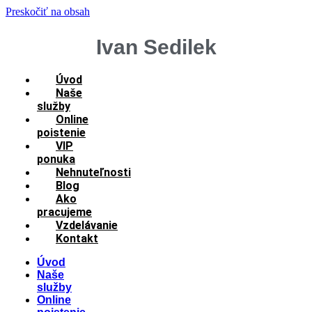
Preskočiť na obsah
Ivan Sedilek
Úvod
Naše
služby
Online
poistenie
VIP
ponuka
Nehnuteľnosti
Blog
Ako
pracujeme
Vzdelávanie
Kontakt
Úvod
Naše
služby
Online