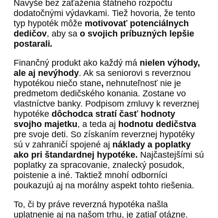
Navyše bez zaťaženia štátneho rozpočtu
dodatočnými výdavkami. Tiež hovoria, že tento
typ hypoték môže
motivovať potenciálnych
dedičov
, aby sa
o svojich príbuzných lepšie
postarali
.
Finančný produkt ako každý má
nielen výhody,
ale aj nevýhody
. Ak sa seniorovi s reverznou
hypotékou niečo stane
,
nehnuteľnosť nie je
predmetom dedičského konania. Zostane vo
vlastníctve banky. Podpisom zmluvy k reverznej
hypotéke
dôchodca stratí časť hodnoty
svojho majetku
, a teda aj
hodnotu dedičstva
pre svoje deti. So získaním reverznej hypotéky
sú v zahraničí spojené aj
náklady a poplatky
ako pri štandardnej hypotéke.
Najčastejšími sú
poplatky za spracovanie, znalecký posudok,
poistenie a iné. Taktiež mnohí odborníci
poukazujú aj na morálny aspekt tohto riešenia.
To, či by práve reverzná hypotéka našla
uplatnenie aj na našom trhu, je zatiaľ otázne.