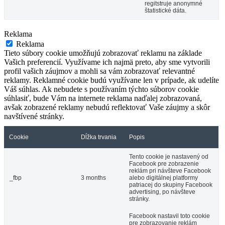
regitstruje anonymné
štatistické dáta.
Reklama
Reklama
Tieto súbory cookie umožňujú zobrazovať reklamu na základe
Vašich preferencií. Využívame ich najmä preto, aby sme vytvorili
profil vašich záujmov a mohli sa vám zobrazovať relevantné
reklamy. Reklamné cookie budú využívane len v prípade, ak udelíte
Váš súhlas. Ak nebudete s používaním týchto súborov cookie
súhlasiť, bude Vám na internete reklama naďalej zobrazovaná,
avšak zobrazené reklamy nebudú reflektovať Vaše záujmy a skôr
navštívené stránky.
Cookie
Dĺžka trvania
Popis
Tento cookie je nastavený od
Facebook pre zobrazenie
reklám pri návšteve Facebook
_fbp
3 months
alebo digitálnej platformy
patriacej do skupiny Facebook
advertising, po návšteve
stránky.
Facebook nastavil toto cookie
pre zobrazovanie reklám