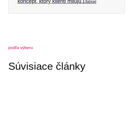
koncept, ktorý klienti milujú.
Ďalšie
podľa výberu
Súvisiace články