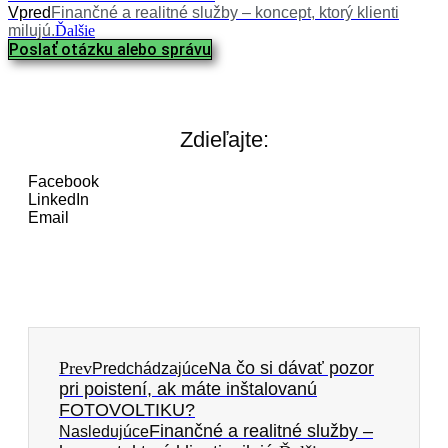
Vpred
Finančné a realitné služby – koncept, ktorý klienti
milujú.
Ďalšie
Poslať otázku alebo správu
Zdieľajte:
Facebook
LinkedIn
Email
Prev
Na čo si dávať pozor
Predchádzajúce
pri poistení, ak máte inštalovanú
FOTOVOLTIKU?
Finančné a realitné služby –
Nasledujúce