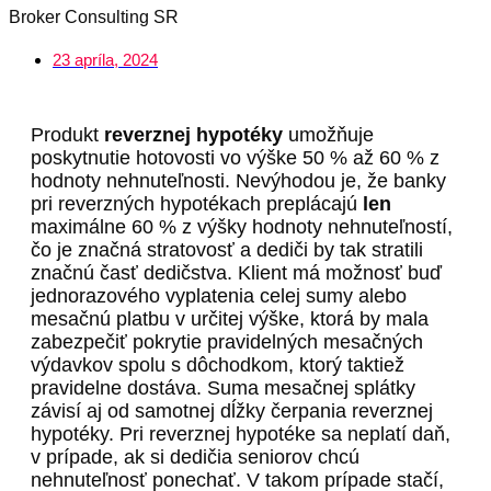
Broker Consulting SR
23 apríla, 2024
Produkt
reverznej hypotéky
umožňuje
poskytnutie hotovosti vo výške 50 % až 60 % z
hodnoty nehnuteľnosti. Nevýhodou je, že banky
pri reverzných hypotékach preplácajú
len
maximálne 60 % z výšky hodnoty nehnuteľností,
čo je značná stratovosť a dediči by tak stratili
značnú časť dedičstva. Klient má možnosť buď
jednorazového vyplatenia celej sumy alebo
mesačnú platbu v určitej výške, ktorá by mala
zabezpečiť pokrytie pravidelných mesačných
výdavkov spolu s dôchodkom, ktorý taktiež
pravidelne dostáva. Suma mesačnej splátky
závisí aj od samotnej dĺžky čerpania reverznej
hypotéky. Pri reverznej hypotéke sa neplatí daň,
v prípade, ak si dedičia seniorov chcú
nehnuteľnosť ponechať. V takom prípade stačí,