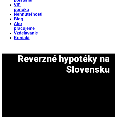
poistenie
VIP
ponuka
Nehnuteľnosti
Blog
Ako
pracujeme
Vzdelávanie
Kontakt
Reverzné hypotéky na
Slovensku