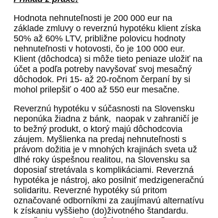
Hodnota nehnuteľnosti je 200 000 eur na
základe zmluvy o reverznú hypotéku klient získa
50% až 60% LTV, približne polovicu hodnoty
nehnuteľnosti v hotovosti, čo je 100 000 eur.
Klient (dôchodca) si môže tieto peniaze uložiť na
účet a podľa potreby navyšovať svoj mesačný
dôchodok. Pri 15- až 20-ročnom čerpaní by si
mohol prilepšiť o 400 až 550 eur mesačne.
Reverznú hypotéku v súčasnosti na Slovensku
neponúka žiadna z bánk, naopak v zahraničí je
to bežný produkt, o ktorý majú dôchodcovia
záujem. Myšlienka na predaj nehnuteľnosti s
právom dožitia je v mnohých krajinách sveta už
dlhé roky úspešnou realitou, na Slovensku sa
doposiaľ stretávala s komplikáciami. Reverzná
hypotéka je nástroj, ako posilniť medzigeneračnú
solidaritu. Reverzné hypotéky sú pritom
označované odborníkmi za zaujímavú alternatívu
k získaniu vyššieho (do)životného štandardu.