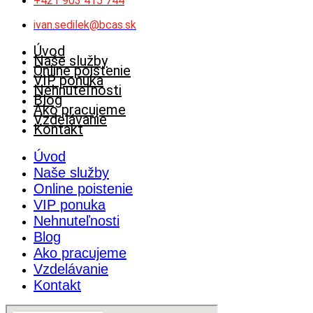
+421 903 415 744
ivan.sedilek@bcas.sk
Úvod
Naše služby
Online poistenie
VIP ponuka
Nehnuteľnosti
Blog
Ako pracujeme
Vzdelávanie
Kontakt
Úvod
Naše služby
Online poistenie
VIP ponuka
Nehnuteľnosti
Blog
Ako pracujeme
Vzdelávanie
Kontakt