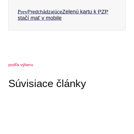
Prev
Zelenú kartu k PZP
Predchádzajúce
stačí mať v mobile
podľa výberu
Súvisiace články