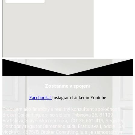
Zostaňme v spojení
Facebook-f
Instagram
Linkedin
Youtube
Pracujem ako finančný a realitný konzultant spoločnosti
Broker Consulting, a.s. so sídlom Pribinova 25, 81109
Bratislava, Slovenská republika, IČO: 36 651 419, Register:
Obchodný register Okresného súdu Bratislava I, oddiel: Sa,
vložka č.: 4675/B. Broker Consutling, a. s. je samostatným