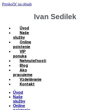
Preskočiť na obsah
Ivan Sedilek
Úvod
Naše
služby
Online
poistenie
VIP
ponuka
Nehnuteľnosti
Blog
Ako
pracujeme
Vzdelávanie
Kontakt
Úvod
Naše
služby
Online