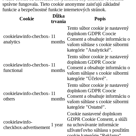
správne fungovala. Tieto cookie anonymne zaisťujú základné
funkcie a bezpečnostné funkcie internetových stránok.
Dĺžka
Cookie
Popis
trvania
Tento súbor cookie je nastavený
doplnkom GDPR Coocie
cookielawinfo-checbox-
11
Consent a obsahuje informáciu o
analytics
months
vašom súhlase s cookie súbormi
kategórie "Analytické".
Tento súbor cookie je nastavený
doplnkom GDPR Coocie
cookielawinfo-checbox-
11
Consent a obsahuje informáciu o
functional
months
vašom súhlase s cookie súbormi
kategórie "Účelové".
Tento súbor cookie je nastavený
doplnkom GDPR Coocie
cookielawinfo-checbox-
11
Consent a obsahuje informáciu o
others
months
vašom súhlase s cookie súbormi
kategórie "Ostatné".
Cookie nastavené doplnkom
GDPR Cookie Consent, a slúži
cookielawinfo-
1 year
na uchovávanie informácie
checkbox-advertisement
užívateľovho súhlasu s použitím
cookie kategórie "Reklama".