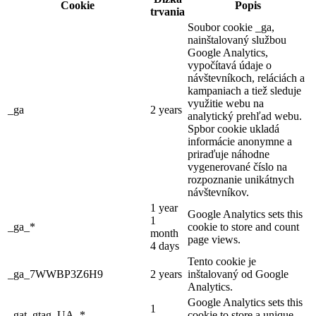
Cookie
Popis
trvania
Soubor cookie _ga,
nainštalovaný službou
Google Analytics,
vypočítavá údaje o
návštevníkoch, reláciách a
kampaniach a tiež sleduje
využitie webu na
_ga
2 years
analytický prehľad webu.
Spbor cookie ukladá
informácie anonymne a
priraďuje náhodne
vygenerované číslo na
rozpoznanie unikátnych
návštevníkov.
1 year
Google Analytics sets this
1
_ga_*
cookie to store and count
month
page views.
4 days
Tento cookie je
_ga_7WWBP3Z6H9
2 years
inštalovaný od Google
Analytics.
Google Analytics sets this
1
_gat_gtag_UA_*
cookie to store a unique