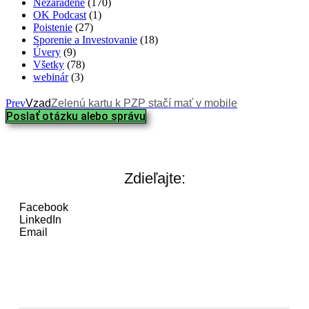
Nezaradené
(170)
OK Podcast
(1)
Poistenie
(27)
Sporenie a Investovanie
(18)
Úvery
(9)
Všetky
(78)
webinár
(3)
Prev
Vzad
Zelenú kartu k PZP stačí mať v mobile
Poslať otázku alebo správu
Zdieľajte:
Facebook
LinkedIn
Email