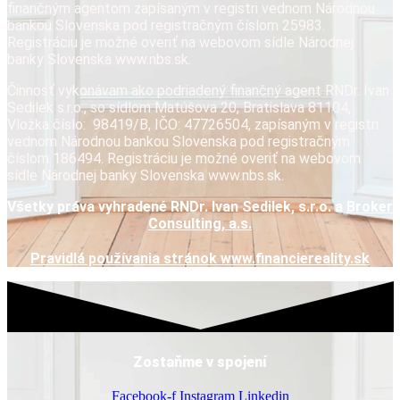
finančným agentom zapísaným v registri vednom Národnou
bankou Slovenska pod registračným číslom 25983.
Registráciu je možné overiť na webovom sídle Národnej
banky Slovenska www.nbs.sk.
Činnosť vykonávam ako podriadený finančný agent RNDr. Ivan
Sedilek s.r.o., so sídlom Matúšova 20, Bratislava 81104,
Vložka číslo: 98419/B, IČO: 47726504, zapísaným v registri
vednom Národnou bankou Slovenska pod registračným
číslom 186494. Registráciu je možné overiť na webovom
sídle Národnej banky Slovenska www.nbs.sk.
Všetky práva vyhradené RNDr. Ivan Sedilek, s.r.o. a
Broker
Consulting, a.s.
Pravidlá používania stránok www.financiereality.sk
Zostaňme v spojení
Facebook-f
Instagram
Linkedin