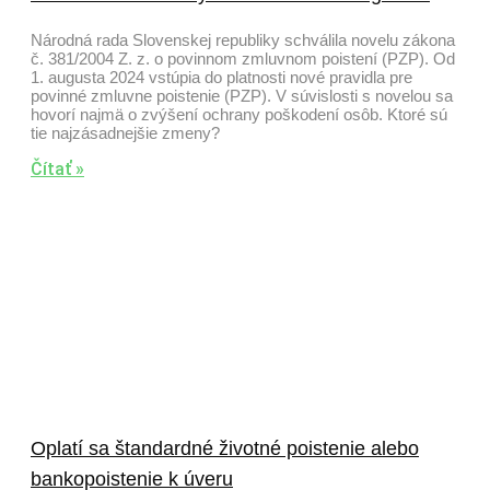
Národná rada Slovenskej republiky schválila novelu zákona
č. 381/2004 Z. z. o povinnom zmluvnom poistení (PZP). Od
1. augusta 2024 vstúpia do platnosti nové pravidla pre
povinné zmluvne poistenie (PZP). V súvislosti s novelou sa
hovorí najmä o zvýšení ochrany poškodení osôb. Ktoré sú
tie najzásadnejšie zmeny?
Čítať »
Oplatí sa štandardné životné poistenie alebo
bankopoistenie k úveru