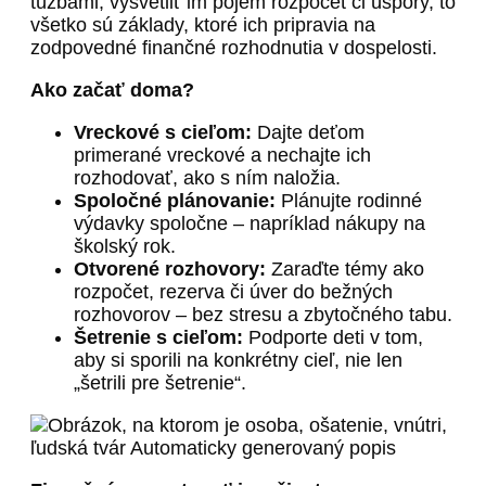
túžbami, vysvetliť im pojem rozpočet či úspory, to
všetko sú základy, ktoré ich pripravia na
zodpovedné finančné rozhodnutia v dospelosti.
Ako začať doma?
Vreckové s cieľom:
Dajte deťom
primerané vreckové a nechajte ich
rozhodovať, ako s ním naložia.
Spoločné plánovanie:
Plánujte rodinné
výdavky spoločne – napríklad nákupy na
školský rok.
Otvorené rozhovory:
Zaraďte témy ako
rozpočet, rezerva či úver do bežných
rozhovorov – bez stresu a zbytočného tabu.
Šetrenie s cieľom:
Podporte deti v tom,
aby si sporili na konkrétny cieľ, nie len
„šetrili pre šetrenie“.