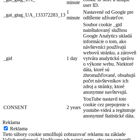
minute
user ID.
1
Nastavené od Google pre
_gat_gtag_UA_133372283_13
minute
odlíšenie užívateľov.
Soubor cookie _gid
nainštalovaný službou
Google Analytics ukladá
informácie o tom, ako
návštevníci používajú
webovú stránku, a zároveň
_gid
1 day
vytvára analytickú správu
o výkone webu. Niektoré
dáta, ktoré sú
zhromažďované, obsahujú
počet návštevníkov ich
zdroj a stránky, ktoré
anonymne navštevujú.
YouTube nastavil toto
cookie cez prepojenie s
CONSENT
2 years
youtube-videá a regitstruje
anonymné štatistické dáta.
Reklama
Reklama
Tieto súbory cookie umožňujú zobrazovať reklamu na základe
Vašich preferencií. Využívame ich najmä preto, aby sme vytvorili