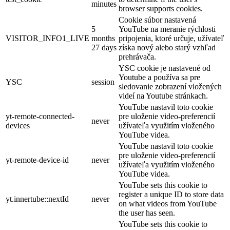
minutes
browser supports cookies.
Cookie súbor nastavená
5
YouTube na meranie rýchlosti
VISITOR_INFO1_LIVE
months
pripojenia, ktoré určuje, užívateľ
27 days
získa nový alebo starý vzhľad
prehrávača.
YSC cookie je nastavené od
Youtube a používa sa pre
YSC
session
sledovanie zobrazení vložených
videí na Youtube stránkach.
YouTube nastavil toto cookie
yt-remote-connected-
pre uloženie video-preferencií
never
devices
užívateľa využitím vloženého
YouTube videa.
YouTube nastavil toto cookie
pre uloženie video-preferencií
yt-remote-device-id
never
užívateľa využitím vloženého
YouTube videa.
YouTube sets this cookie to
register a unique ID to store data
yt.innertube::nextId
never
on what videos from YouTube
the user has seen.
YouTube sets this cookie to