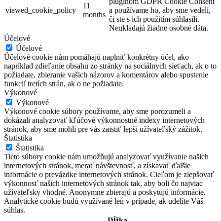
pluginom GDPR Cookie Consent
11
viewed_cookie_policy
a používame ho, aby sme vedeli,
months
či ste s ich použitím súhlasili.
Neukladajú žiadne osobné dáta.
Účelové
Účelové
Účelové cookie nám pomáhajú naplniť konkrétny účel, ako
napríklad zdieľanie obsahu zo stránky na sociálnych sieťach, ak o to
požiadate, zbieranie vašich názorov a komentárov alebo spustenie
funkcií tretích strán, ak o ne požiadate.
Výkonové
Výkonové
Výkonové cookie súbory používame, aby sme porozumeli a
dokázali analyzovať kľúčové výkonnostné indexy internetových
stránok, aby sme mohli pre vás zaistiť lepší užívateľský zážitok.
Štatistika
Štatistika
Tieto súbory cookie nám umožňujú analyzovať využívanie našich
internetových stránok, merať návštevnosť, a získavať ďalšie
informácie o prevázdke internetových stránok. Cieľom je zlepšovať
výkonnosť našich internetových stránok tak, aby boli čo najviac
užívateľsky vhodné. Anonymne zbierajú a poskytujú informácie.
Analytické cookie budú využívané len v prípade, ak udelíte Váš
súhlas.
Dĺžka