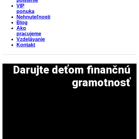
poistenie
VIP
ponuka
Nehnuteľnosti
Blog
Ako
pracujeme
Vzdelávanie
Kontakt
Darujte deťom finančnú
gramotnosť