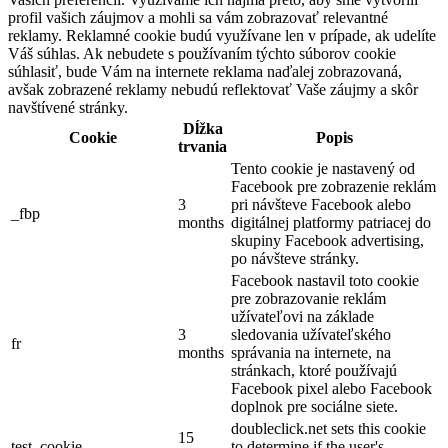
profil vašich záujmov a mohli sa vám zobrazovať relevantné
reklamy. Reklamné cookie budú využívane len v prípade, ak udelíte
Váš súhlas. Ak nebudete s používaním týchto súborov cookie
súhlasiť, bude Vám na internete reklama naďalej zobrazovaná,
avšak zobrazené reklamy nebudú reflektovať Vaše záujmy a skôr
navštívené stránky.
Dĺžka
Cookie
Popis
trvania
Tento cookie je nastavený od
Facebook pre zobrazenie reklám
3
pri návšteve Facebook alebo
_fbp
months
digitálnej platformy patriacej do
skupiny Facebook advertising,
po návšteve stránky.
Facebook nastavil toto cookie
pre zobrazovanie reklám
užívateľovi na základe
3
sledovania užívateľského
fr
months
správania na internete, na
stránkach, ktoré používajú
Facebook pixel alebo Facebook
doplnok pre sociálne siete.
doubleclick.net sets this cookie
15
test_cookie
to determine if the user's