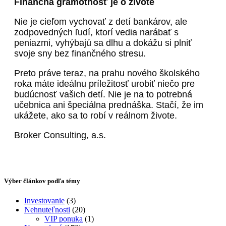
Finančná gramotnosť je o živote
Nie je cieľom vychovať z detí bankárov, ale
zodpovedných ľudí, ktorí vedia narábať s
peniazmi, vyhýbajú sa dlhu a dokážu si plniť
svoje sny bez finančného stresu.
Preto práve teraz, na prahu nového školského
roka máte ideálnu príležitosť urobiť niečo pre
budúcnosť vašich detí. Nie je na to potrebná
učebnica ani špeciálna prednáška. Stačí, že im
ukážete, ako sa to robí v reálnom živote.
Broker Consulting, a.s.
Výber článkov podľa témy
Investovanie
(3)
Nehnuteľnosti
(20)
VIP ponuka
(1)