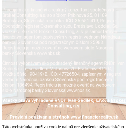
Pracujem ako finančný a realitný konzultant spoločnosti
Broker Consulting, a.s. so sídlom Pribinova 25, 81109
Bratislava, Slovenská republika, IČO: 36 651 419, Register:
Obchodný register Okresného súdu Bratislava I, oddiel: Sa,
vložka č.: 4675/B. Broker Consutling, a. s. je samostatným
finančným agentom zapísaným v registri vednom Národnou
bankou Slovenska pod registračným číslom 25983.
Registráciu je možné overiť na webovom sídle Národnej
banky Slovenska www.nbs.sk.
Činnosť vykonávam ako podriadený finančný agent RNDr. Ivan
Sedilek s.r.o., so sídlom Matúšova 20, Bratislava 81104,
Vložka číslo: 98419/B, IČO: 47726504, zapísaným v registri
vednom Národnou bankou Slovenska pod registračným
číslom 186494. Registráciu je možné overiť na webovom
sídle Národnej banky Slovenska www.nbs.sk.
Všetky práva vyhradené RNDr. Ivan Sedilek, s.r.o. a
Broker
Consulting, a.s.
Pravidlá používania stránok www.financiereality.sk
Táto webstránka používa cookie najmä pre zlepšenie užívateľského