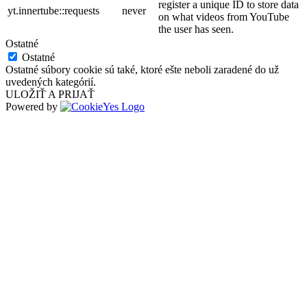
register a unique ID to store data
yt.innertube::requests
never
on what videos from YouTube
the user has seen.
Ostatné
Ostatné
Ostatné súbory cookie sú také, ktoré ešte neboli zaradené do už
uvedených kategórií.
ULOŽIŤ A PRIJAŤ
Powered by