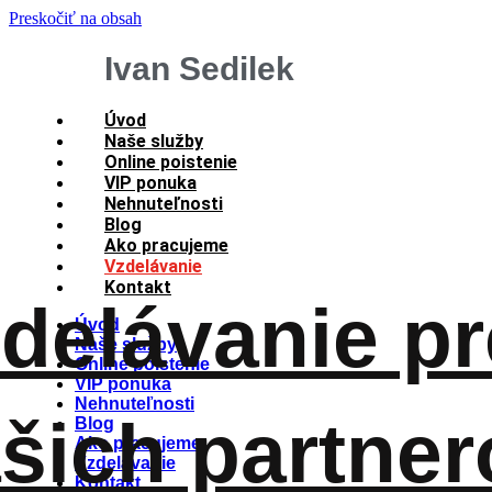
Preskočiť na obsah
Ivan Sedilek
Úvod
Naše služby
Online poistenie
VIP ponuka
Nehnuteľnosti
Blog
Ako pracujeme
Vzdelávanie
Kontakt
delávanie pr
Úvod
Naše služby
Online poistenie
VIP ponuka
Nehnuteľnosti
šich partner
Blog
Ako pracujeme
Vzdelávanie
Kontakt