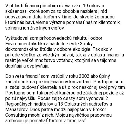
V oblasti financií pôsobím už viac ako 19 rokov a
skúsenosti ktoré som za to obdobie nazbieral, rád
odovzdávam ďalej ľuďom v tíme. Je skvelé že prácou
ktorá nás baví, vieme výrazne pomáhať našim klientom k
splneniu ich životných cieľov.
Vyštudoval som prírodovedeckú fakultu- odbor
Environmentalistika a následne ešte 3 roky
doktorandského štúdia v odbore ekológie. Tak ako v
prírode všetko zo všetkým súvisí, tak aj v oblasti financií a
realít je veľké množstvo vzťahov, ktorými sa vzájomne
dopĺňajú a ovplyvňujú.
Do sveta financií som vstúpil v roku 2002 ako úplný
začiatočník na pozícii Finančný konzultant. Postupne som
si začal budovať klientelu a už o rok neskôr aj svoj prvý tím.
Postupne som tak prešiel kariérou od základnej pozície až
po tú najvyššiu. Počas tejto cesty som vychoval 2
Regionálnych riaditeľov a 13 Oblastných riaditeľov a
Manažérov. Dnes patria medzi najlepších v Broker
Consulting mnohí z nich. Mojou najväčšou pracovnou
ambíciou je pomáhať ľuďom v tíme rásť.