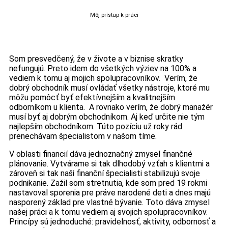
Môj prístup k práci
Som presvedčený, že v živote a v biznise skratky
nefungujú. Preto idem do všetkých výziev na 100% a
vediem k tomu aj mojich spolupracovníkov. Verím, že
dobrý obchodník musí ovládať všetky nástroje, ktoré mu
môžu pomôcť byť efektívnejším a kvalitnejším
odborníkom u klienta. A rovnako verím, že dobrý manažér
musí byť aj dobrým obchodníkom. Aj keď určite nie tým
najlepším obchodníkom. Túto pozíciu už roky rád
prenechávam špecialistom v našom tíme.
V oblasti financií dáva jednoznačný zmysel finančné
plánovanie. Vytvárame si tak dlhodobý vzťah s klientmi a
zároveň si tak naši finanční špecialisti stabilizujú svoje
podnikanie. Zažil som stretnutia, kde som pred 19 rokmi
nastavoval sporenia pre práve narodené deti a dnes majú
nasporený základ pre vlastné bývanie. Toto dáva zmysel
našej práci a k tomu vediem aj svojich spolupracovníkov.
Princípy sú jednoduché: pravidelnosť, aktivity, odbornosť a