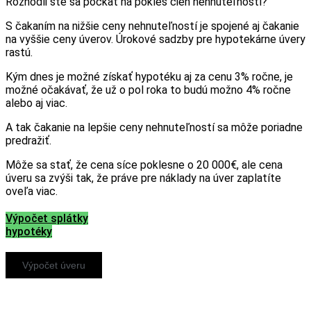
Rozhodli ste sa počkať na pokles cien nehnuteľností?
S čakaním na nižšie ceny nehnuteľností je spojené aj čakanie
na vyššie ceny úverov. Úrokové sadzby pre hypotekárne úvery
rastú.
Kým dnes je možné získať hypotéku aj za cenu 3% ročne, je
možné očakávať, že už o pol roka to budú možno 4% ročne
alebo aj viac.
A tak čakanie na lepšie ceny nehnuteľností sa môže poriadne
predražiť.
Môže sa stať, že cena síce poklesne o 20 000€, ale cena
úveru sa zvýši tak, že práve pre náklady na úver zaplatíte
oveľa viac.
Výpočet splátky
hypotéky
Výpočet úveru