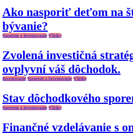
Ako nasporiť deťom na š
bývanie?
Sporenie a Investovanie
Všetky
Zvolená investičná stratégi
ovplyvní váš dôchodok.
Investovanie
Sporenie a Investovanie
Všetky
Stav dôchodkového spore
Sporenie a Investovanie
Všetky
Finančné vzdelávanie s o