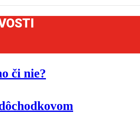
VOSTI
o či nie?
. dôchodkovom