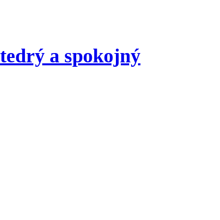
štedrý a spokojný