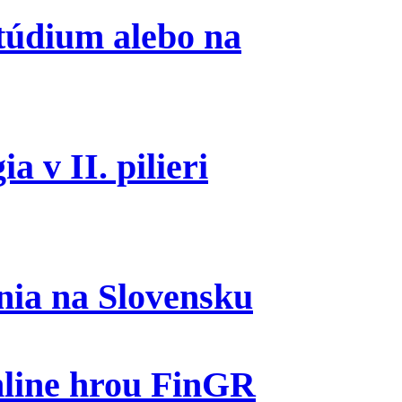
túdium alebo na
a v II. pilieri
nia na Slovensku
nline hrou FinGR