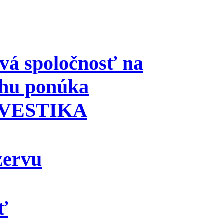
vá spoločnosť na
rhu ponúka
 INVESTIKA
zervu
ť