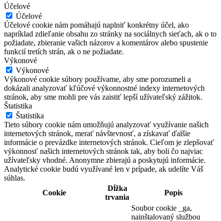
Účelové
Účelové
Účelové cookie nám pomáhajú naplniť konkrétny účel, ako
napríklad zdieľanie obsahu zo stránky na sociálnych sieťach, ak o to
požiadate, zbieranie vašich názorov a komentárov alebo spustenie
funkcií tretích strán, ak o ne požiadate.
Výkonové
Výkonové
Výkonové cookie súbory používame, aby sme porozumeli a
dokázali analyzovať kľúčové výkonnostné indexy internetových
stránok, aby sme mohli pre vás zaistiť lepší užívateľský zážitok.
Štatistika
Štatistika
Tieto súbory cookie nám umožňujú analyzovať využívanie našich
internetových stránok, merať návštevnosť, a získavať ďalšie
informácie o prevázdke internetových stránok. Cieľom je zlepšovať
výkonnosť našich internetových stránok tak, aby boli čo najviac
užívateľsky vhodné. Anonymne zbierajú a poskytujú informácie.
Analytické cookie budú využívané len v prípade, ak udelíte Váš
súhlas.
Dĺžka
Cookie
Popis
trvania
Soubor cookie _ga,
nainštalovaný službou