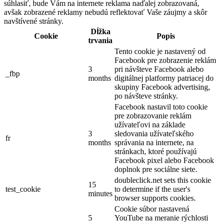
súhlasiť, bude Vám na internete reklama naďalej zobrazovaná,
avšak zobrazené reklamy nebudú reflektovať Vaše záujmy a skôr
navštívené stránky.
Dĺžka
Cookie
Popis
trvania
Tento cookie je nastavený od
Facebook pre zobrazenie reklám
3
pri návšteve Facebook alebo
_fbp
months
digitálnej platformy patriacej do
skupiny Facebook advertising,
po návšteve stránky.
Facebook nastavil toto cookie
pre zobrazovanie reklám
užívateľovi na základe
3
sledovania užívateľského
fr
months
správania na internete, na
stránkach, ktoré používajú
Facebook pixel alebo Facebook
doplnok pre sociálne siete.
doubleclick.net sets this cookie
15
test_cookie
to determine if the user's
minutes
browser supports cookies.
Cookie súbor nastavená
5
YouTube na meranie rýchlosti