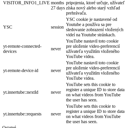
VISITOR_INFO1_LIVE
months
pripojenia, ktoré určuje, užívateľ
27 days
získa nový alebo starý vzhľad
prehrávača.
YSC cookie je nastavené od
Youtube a používa sa pre
YSC
session
sledovanie zobrazení vložených
videí na Youtube stránkach.
YouTube nastavil toto cookie
yt-remote-connected-
pre uloženie video-preferencií
never
devices
užívateľa využitím vloženého
YouTube videa.
YouTube nastavil toto cookie
pre uloženie video-preferencií
yt-remote-device-id
never
užívateľa využitím vloženého
YouTube videa.
YouTube sets this cookie to
register a unique ID to store data
yt.innertube::nextId
never
on what videos from YouTube
the user has seen.
YouTube sets this cookie to
register a unique ID to store data
yt.innertube::requests
never
on what videos from YouTube
the user has seen.
Ostatné