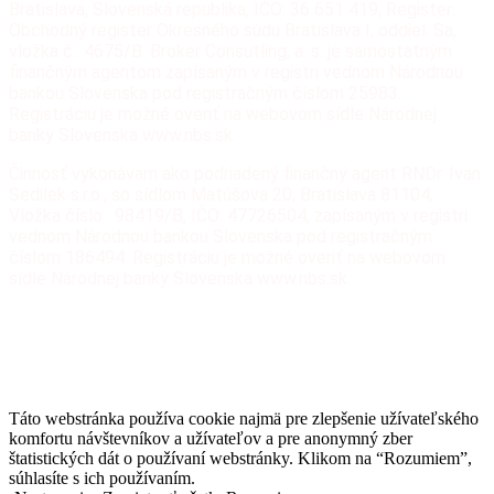
Bratislava, Slovenská republika, IČO: 36 651 419, Register:
Obchodný register Okresného súdu Bratislava I, oddiel: Sa,
vložka č.: 4675/B. Broker Consutling, a. s. je samostatným
finančným agentom zapísaným v registri vednom Národnou
bankou Slovenska pod registračným číslom 25983.
Registráciu je možné overiť na webovom sídle Národnej
banky Slovenska www.nbs.sk.
Činnosť vykonávam ako podriadený finančný agent RNDr. Ivan
Sedilek s.r.o., so sídlom Matúšova 20, Bratislava 81104,
Vložka číslo: 98419/B, IČO: 47726504, zapísaným v registri
vednom Národnou bankou Slovenska pod registračným
číslom 186494. Registráciu je možné overiť na webovom
sídle Národnej banky Slovenska www.nbs.sk.
Všetky práva vyhradené RNDr. Ivan Sedilek, s.r.o. a
Broker
Consulting, a.s.
Pravidlá používania stránok www.financiereality.sk
Táto webstránka používa cookie najmä pre zlepšenie užívateľského
komfortu návštevníkov a užívateľov a pre anonymný zber
štatistických dát o používaní webstránky. Klikom na “Rozumiem”,
súhlasíte s ich používaním.