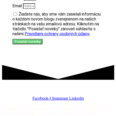
Email
Žiadate nás, aby sme vám zasielali informáciu
o každom novom blogu zverejnenom na našich
stránkach na vašu emailovú adresu. Kliknutím na
tlačidlo "Posielať novinky" zároveň súhlasíte s
našimi
Pravidlami ochrany osobných údajov
.
Posielať novinky
Zostaňme v spojení
Facebook-f
Instagram
Linkedin
Pracujem ako finančný a realitný konzultant spoločnosti
Broker Consulting, a.s. so sídlom Pribinova 25, 81109