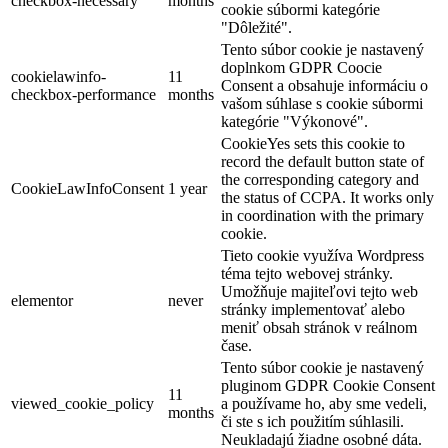
checkbox-necessary
months
cookie súbormi kategórie
"Dôležité".
Tento súbor cookie je nastavený
doplnkom GDPR Coocie
cookielawinfo-
11
Consent a obsahuje informáciu o
checkbox-performance
months
vašom súhlase s cookie súbormi
kategórie "Výkonové".
CookieYes sets this cookie to
record the default button state of
the corresponding category and
CookieLawInfoConsent
1 year
the status of CCPA. It works only
in coordination with the primary
cookie.
Tieto cookie využíva Wordpress
téma tejto webovej stránky.
Umožňuje majiteľovi tejto web
elementor
never
stránky implementovať alebo
meniť obsah stránok v reálnom
čase.
Tento súbor cookie je nastavený
pluginom GDPR Cookie Consent
11
viewed_cookie_policy
a používame ho, aby sme vedeli,
months
či ste s ich použitím súhlasili.
Neukladajú žiadne osobné dáta.