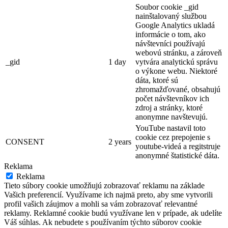
Soubor cookie _gid
nainštalovaný službou
Google Analytics ukladá
informácie o tom, ako
návštevníci používajú
webovú stránku, a zároveň
_gid
1 day
vytvára analytickú správu
o výkone webu. Niektoré
dáta, ktoré sú
zhromažďované, obsahujú
počet návštevníkov ich
zdroj a stránky, ktoré
anonymne navštevujú.
YouTube nastavil toto
cookie cez prepojenie s
CONSENT
2 years
youtube-videá a regitstruje
anonymné štatistické dáta.
Reklama
Reklama
Tieto súbory cookie umožňujú zobrazovať reklamu na základe
Vašich preferencií. Využívame ich najmä preto, aby sme vytvorili
profil vašich záujmov a mohli sa vám zobrazovať relevantné
reklamy. Reklamné cookie budú využívane len v prípade, ak udelíte
Váš súhlas. Ak nebudete s používaním týchto súborov cookie