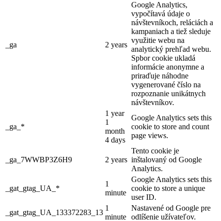
Google Analytics,
vypočítavá údaje o
návštevníkoch, reláciách a
kampaniach a tiež sleduje
využitie webu na
_ga
2 years
analytický prehľad webu.
Spbor cookie ukladá
informácie anonymne a
priraďuje náhodne
vygenerované číslo na
rozpoznanie unikátnych
návštevníkov.
1 year
Google Analytics sets this
1
_ga_*
cookie to store and count
month
page views.
4 days
Tento cookie je
_ga_7WWBP3Z6H9
2 years
inštalovaný od Google
Analytics.
Google Analytics sets this
1
_gat_gtag_UA_*
cookie to store a unique
minute
user ID.
1
Nastavené od Google pre
_gat_gtag_UA_133372283_13
minute
odlíšenie užívateľov.