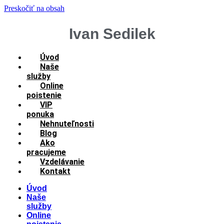
Preskočiť na obsah
Ivan Sedilek
Úvod
Naše
služby
Online
poistenie
VIP
ponuka
Nehnuteľnosti
Blog
Ako
pracujeme
Vzdelávanie
Kontakt
Úvod
Naše
služby
Online